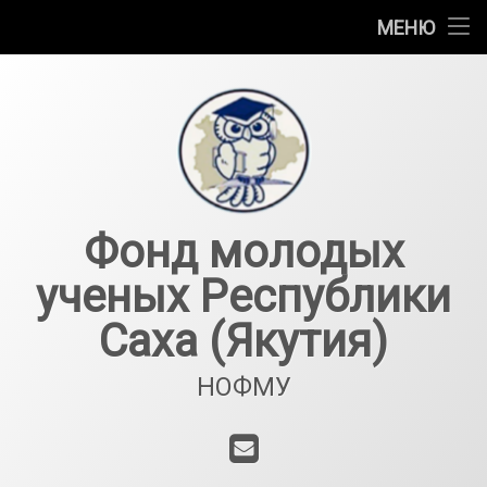
Главная
МЕНЮ
Перейти
О фонде
к
содержимому
Программы фонда
Документы
Конкурсы
Фонд молодых
ученых Республики
Наши партнеры
Саха (Якутия)
Контакты
НОФМУ
E-mail