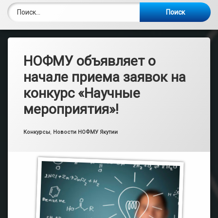
Найти:
НОФМУ объявляет о
начале приема заявок на
конкурс «Научные
мероприятия»!
Опубликовано
Обновлено на
от
admin
25.04.2023
18.06.2017
Рубрики:
Конкурсы
,
Новости НОФМУ Якутии